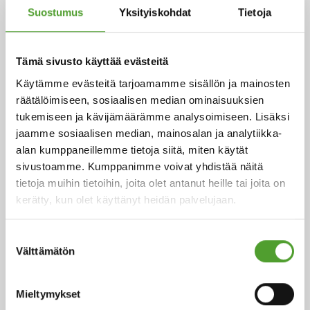
Suostumus
Yksityiskohdat
Tietoja
Tämä sivusto käyttää evästeitä
Käytämme evästeitä tarjoamamme sisällön ja mainosten
räätälöimiseen, sosiaalisen median ominaisuuksien
tukemiseen ja kävijämäärämme analysoimiseen. Lisäksi
Artikkeli
jaamme sosiaalisen median, mainosalan ja analytiikka-
alan kumppaneillemme tietoja siitä, miten käytät
Sata vuotta kumppanuutta: Algol ja
sivustoamme. Kumppanimme voivat yhdistää näitä
Evonik juhlistavat 100 vuoden
tietoja muihin tietoihin, joita olet antanut heille tai joita on
kerätty, kun olet käyttänyt heidän palvelujaan.
yhteistyötä
Kumppanuus sai alkunsa keramiikkateollisuuden
Suostumuksen
Välttämätön
valmisteista ja on sittemmin laajentunut moniin
valinta
muihin kemiallisiin tuotteisiin ja teollisiin ratkaisuihin.
Yhteistyön kestävyys kumpuaa molempien yritysten
Mieltymykset
historiasta, jatkuvasta kehityksestä ja