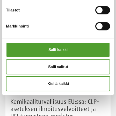
sopeutumiskyvystä yli vuosisadan ajan.
Tilastot
Lue lisää
Markkinointi
Salli kaikki
Salli valitut
Kiellä kaikki
Kemikaaliturvallisuus EU:ssa: CLP-
asetuksen ilmoitusvelvoitteet ja
UFI-tunnisteen merkitys