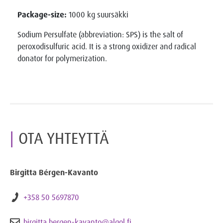
Package-size:
1000 kg suursäkki
Sodium Persulfate (abbreviation: SPS) is the salt of
peroxodisulfuric acid. It is a strong oxidizer and radical
donator for polymerization.
OTA YHTEYTTÄ
Birgitta Bérgen-Kavanto
+358 50 5697870
birgitta.bergen-kavanto@algol.fi