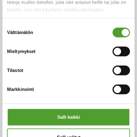
tietoja muihin tietoihin, joita olet antanut heille tai joita on
Lue lisää
kerätty, kun olet käyttänyt heidän palvelujaan.
Suostumuksen
Välttämätön
valinta
Mieltymykset
Tilastot
Markkinointi
Kemikaaliturvallisuus EU:ssa: CLP-
asetuksen ilmoitusvelvoitteet ja
UFI-tunnisteen merkitys
Salli kaikki
Kemikaalien turvallinen käsittely ja asianmukainen