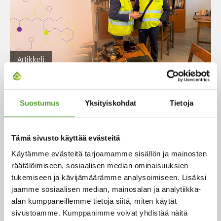
Artikkeli
Sata vuotta kumppanuutta: Algol ja
Evonik juhlistavat 100 vuoden
Suostumus
Yksityiskohdat
Tietoja
yhteistyötä
Kumppanuus sai alkunsa keramiikkateollisuuden
Tämä sivusto käyttää evästeitä
valmisteista ja on sittemmin laajentunut moniin
Käytämme evästeitä tarjoamamme sisällön ja mainosten
muihin kemiallisiin tuotteisiin ja teollisiin ratkaisuihin.
räätälöimiseen, sosiaalisen median ominaisuuksien
Yhteistyön kestävyys kumpuaa molempien yritysten
tukemiseen ja kävijämäärämme analysoimiseen. Lisäksi
historiasta, jatkuvasta kehityksestä ja
jaamme sosiaalisen median, mainosalan ja analytiikka-
sopeutumiskyvystä yli vuosisadan ajan.
alan kumppaneillemme tietoja siitä, miten käytät
sivustoamme. Kumppanimme voivat yhdistää näitä