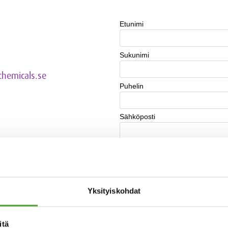
chemicals.se
Yksityiskohdat
itä