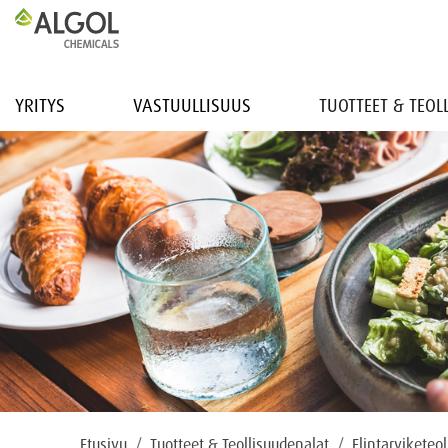
YRITYS
VASTUULLISUUS
TUOTTEET & TEO
Etusivu
Tuotteet & Teollisuudenalat
Elintarviketeol