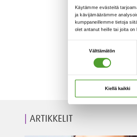
Käytämme evästeitä tarjoama
ja kävijämäärämme analysoim
kumppaneillemme tietoja siitä
olet antanut heille tai joita o
Suostumuksen
Välttämätön
valinta
Kiellä kaikki
ARTIKKELIT