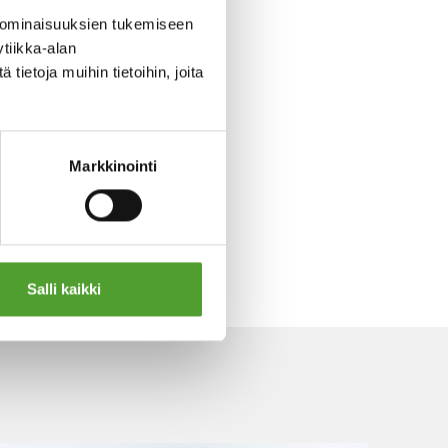
 ominaisuuksien tukemiseen
tiikka-alan
ietoja muihin tietoihin, joita
Markkinointi
Salli kaikki