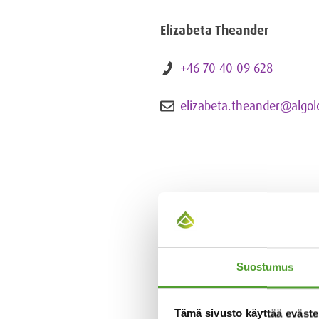
Elizabeta Theander
+46 70 40 09 628
elizabeta.theander@algol
Suostumus
Tämä sivusto käyttää eväste