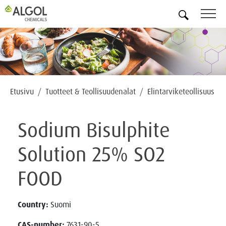
FI
Etusivu
Tuotteet & Teollisuudenalat
Elintarviketeollisuus
Sodium Bisulphite
Solution 25% SO2
FOOD
Country:
Suomi
CAS-number:
7631-90-5