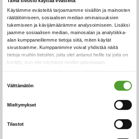
Tämä sivusto käyttää evästeitä
Käytämme evästeitä tarjoamamme sisällön ja mainosten
räätälöimiseen, sosiaalisen median ominaisuuksien
tukemiseen ja kävijämäärämme analysoimiseen. Lisäksi
jaamme sosiaalisen median, mainosalan ja analytiikka-
alan kumppaneillemme tietoja siitä, miten käytät
sivustoamme. Kumppanimme voivat yhdistää näitä
Artikkeli
tietoja muihin tietoihin, joita olet antanut heille tai joita on
kerätty, kun olet käyttänyt heidän palvelujaan.
Mistä maku koostuu?
Suostumuksen
Välttämätön
valinta
Maku on aistien luoma kokonaisvaikutelma syödyistä
elintarvikkeista, ja se määräytyy ensisijaisesti maun,
hajun ja suutuntuman yhdistelmästä.
Mieltymykset
Lue lisää
Tilastot