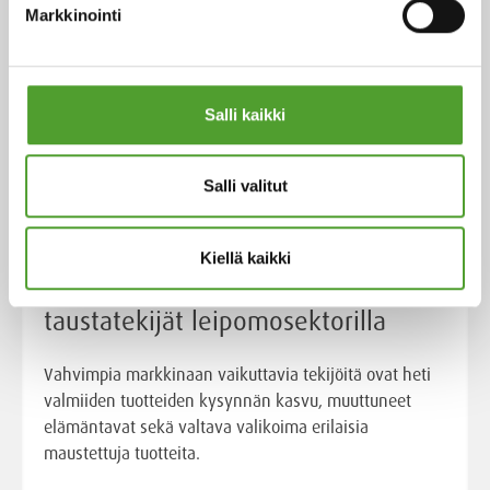
Markkinointi
Salli kaikki
Salli valitut
Artikkeli
Kiellä kaikki
Kulutustottumusten muutoksen
taustatekijät leipomosektorilla
Vahvimpia markkinaan vaikuttavia tekijöitä ovat heti
valmiiden tuotteiden kysynnän kasvu, muuttuneet
elämäntavat sekä valtava valikoima erilaisia
maustettuja tuotteita.