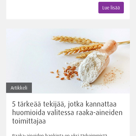
Lue lisää
Artikkeli
5 tärkeää tekijää, jotka kannattaa
huomioida valitessa raaka-aineiden
toimittajaa
Raaka-aineiden hankinta on yksi tärkeimmistä