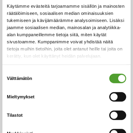
Käytämme evästeitä tarjoamamme sisällön ja mainosten
räätälöimiseen, sosiaalisen median ominaisuuksien
tukemiseen ja kävijämäärämme analysoimiseen. Lisäksi
jaamme sosiaalisen median, mainosalan ja analytiikka-
alan kumppaneillemme tietoja siitä, miten käytät
Artikkeli
sivustoamme. Kumppanimme voivat yhdistää näitä
tietoja muihin tietoihin, joita olet antanut heille tai joita on
Mistä maku koostuu?
kerätty, kun olet käyttänyt heidän palvelujaan.
Suostumuksen
Maku on aistien luoma kokonaisvaikutelma syödyistä
Välttämätön
valinta
elintarvikkeista, ja se määräytyy ensisijaisesti maun,
hajun ja suutuntuman yhdistelmästä.
Mieltymykset
Lue lisää
Tilastot