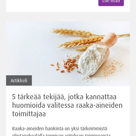
Lue lisää
Artikkeli
5 tärkeää tekijää, jotka kannattaa
huomioida valitessa raaka-aineiden
toimittajaa
Raaka-aineiden hankinta on yksi tärkeimmistä
elintarvikealalla toimivan yrityksen toiminnoista.