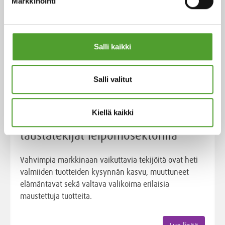
Markkinointi
Salli kaikki
Salli valitut
Artikkeli
Kiellä kaikki
Kulutustottumusten muutoksen
taustatekijät leipomosektorilla
Vahvimpia markkinaan vaikuttavia tekijöitä ovat heti
valmiiden tuotteiden kysynnän kasvu, muuttuneet
elämäntavat sekä valtava valikoima erilaisia
maustettuja tuotteita.