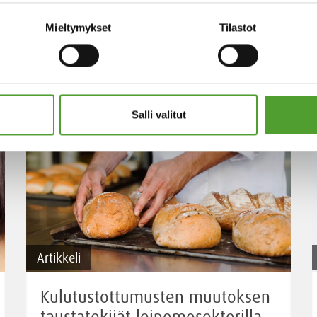
Mieltymykset
Tilastot
Salli valitut
Artikkeli
Kulutustottumusten muutoksen
taustatekijät leipomosektorilla