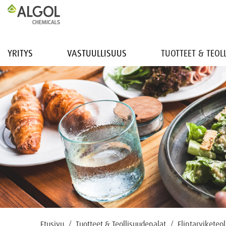
YRITYS
VASTUULLISUUS
TUOTTEET & TEO
Etusivu
Tuotteet & Teollisuudenalat
Elintarviketeol