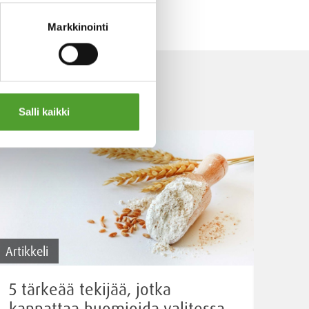
Markkinointi
Salli kaikki
Artikkeli
5 tärkeää tekijää, jotka
kannattaa huomioida valitessa