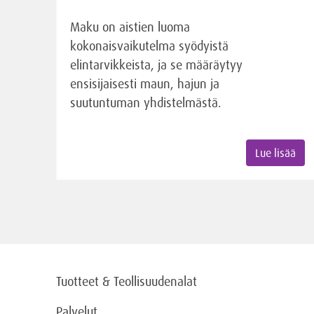
Maku on aistien luoma
kokonaisvaikutelma syödyistä
elintarvikkeista, ja se määräytyy
ensisijaisesti maun, hajun ja
suutuntuman yhdistelmästä.
Lue lisää
Tuotteet & Teollisuudenalat
Palvelut