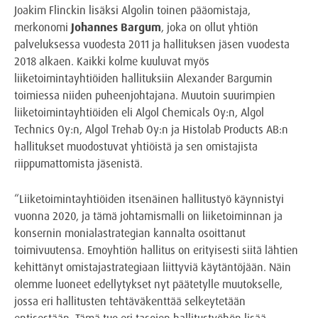
Joakim Flinckin lisäksi Algolin toinen pääomistaja,
merkonomi
Johannes Bargum
, joka on ollut yhtiön
palveluksessa vuodesta 2011 ja hallituksen jäsen vuodesta
2018 alkaen. Kaikki kolme kuuluvat myös
liiketoimintayhtiöiden hallituksiin Alexander Bargumin
toimiessa niiden puheenjohtajana. Muutoin suurimpien
liiketoimintayhtiöiden eli Algol Chemicals Oy:n, Algol
Technics Oy:n, Algol Trehab Oy:n ja Histolab Products AB:n
hallitukset muodostuvat yhtiöistä ja sen omistajista
riippumattomista jäsenistä.
“Liiketoimintayhtiöiden itsenäinen hallitustyö käynnistyi
vuonna 2020, ja tämä johtamismalli on liiketoiminnan ja
konsernin monialastrategian kannalta osoittanut
toimivuutensa. Emoyhtiön hallitus on erityisesti siitä lähtien
kehittänyt omistajastrategiaan liittyviä käytäntöjään. Näin
olemme luoneet edellytykset nyt päätetylle muutokselle,
jossa eri hallitusten tehtäväkenttää selkeytetään
entisestään. Tämä tuo eri tasojen hallitustyöhön lisää