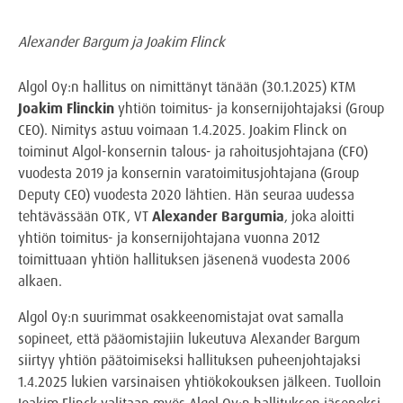
Alexander Bargum ja Joakim Flinck
Algol Oy:n hallitus on nimittänyt tänään (30.1.2025) KTM
Joakim Flinckin
yhtiön toimitus- ja konsernijohtajaksi (Group
CEO). Nimitys astuu voimaan 1.4.2025. Joakim Flinck on
toiminut Algol-konsernin talous- ja rahoitusjohtajana (CFO)
vuodesta 2019 ja konsernin varatoimitusjohtajana (Group
Deputy CEO) vuodesta 2020 lähtien. Hän seuraa uudessa
tehtävässään OTK, VT
Alexander Bargumia
, joka aloitti
yhtiön toimitus- ja konsernijohtajana vuonna 2012
toimittuaan yhtiön hallituksen jäsenenä vuodesta 2006
alkaen.
Algol Oy:n suurimmat osakkeenomistajat ovat samalla
sopineet, että pääomistajiin lukeutuva Alexander Bargum
siirtyy yhtiön päätoimiseksi hallituksen puheenjohtajaksi
1.4.2025 lukien varsinaisen yhtiökokouksen jälkeen. Tuolloin
Joakim Flinck valitaan myös Algol Oy:n hallituksen jäseneksi.