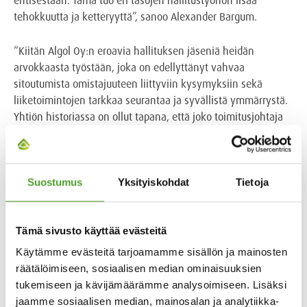
tehokkuutta ja ketteryyttä”, sanoo Alexander Bargum.
“Kiitän Algol Oy:n eroavia hallituksen jäseniä heidän
arvokkaasta työstään, joka on edellyttänyt vahvaa
sitoutumista omistajuuteen liittyviin kysymyksiin sekä
liiketoimintojen tarkkaa seurantaa ja syvällistä ymmärrystä.
Yhtiön historiassa on ollut tapana, että joko toimitusjohtaja
tai hallituksen puheenjohtaja on tullut omistajapiirin
ulkopuolelta. Nyt siirrymme taas – ensimmäistä kertaa
melkein 40 vuoteen – vaiheeseen, jossa toimitusjohtaja ei
edusta omistajasukua. Hallituksen puheenjohtajana
Suostumus
Yksityiskohdat
Tietoja
emoyhtiössä ja liiketoimintayhtiöissä jatkan aktiivisesti
työtäni koko Algolin hyväksi. Tätä työtä on ilo jakaa Joakim
Flinckin kanssa. Samalla olen erittäin tyytyväinen, että
Tämä sivusto käyttää evästeitä
veljeni ja toinen pääomistaja, Johannes Bargum, on liittynyt
Käytämme evästeitä tarjoamamme sisällön ja mainosten
myös liiketoimintayhtiöiden hallituksiin, mikä osaltaan
räätälöimiseen, sosiaalisen median ominaisuuksien
vahvistaa perheyhtiön kehittämistä”, Alexander Bargum
tukemiseen ja kävijämäärämme analysoimiseen. Lisäksi
jatkaa.
jaamme sosiaalisen median, mainosalan ja analytiikka-