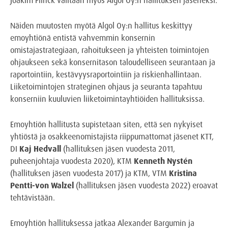
Näiden muutosten myötä Algol Oy:n hallitus keskittyy
emoyhtiönä entistä vahvemmin konsernin
omistajastrategiaan, rahoitukseen ja yhteisten toimintojen
ohjaukseen sekä konsernitason taloudelliseen seurantaan ja
raportointiin, kestävyysraportointiin ja riskienhallintaan.
Liiketoimintojen strateginen ohjaus ja seuranta tapahtuu
konserniin kuuluvien liiketoimintayhtiöiden hallituksissa.
Emoyhtiön hallitusta supistetaan siten, että sen nykyiset
yhtiöstä ja osakkeenomistajista riippumattomat jäsenet KTT,
DI
Kaj Hedvall
(hallituksen jäsen vuodesta 2011,
puheenjohtaja vuodesta 2020), KTM
Kenneth Nystén
(hallituksen jäsen vuodesta 2017) ja KTM, VTM
Kristina
Pentti-von Walzel
(hallituksen jäsen vuodesta 2022) eroavat
tehtävistään.
Emoyhtiön hallituksessa jatkaa Alexander Bargumin ja