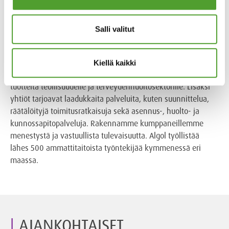
Algol lyhyesti
Salli valitut
Algol on perheyritys ja monialakonserni, jolla on yli 130
vuoden kokemus kansainvälisestä kaupasta.
Kiellä kaikki
Konserniyhtiömme maahantuovat, myyvät ja valmistavat
tuotteita teollisuudelle ja terveydenhuoltosektorille. Lisäksi
yhtiöt tarjoavat laadukkaita palveluita, kuten suunnittelua,
räätälöityjä toimitusratkaisuja sekä asennus-, huolto- ja
kunnossapitopalveluja. Rakennamme kumppaneillemme
menestystä ja vastuullista tulevaisuutta. Algol työllistää
lähes 500 ammattitaitoista työntekijää kymmenessä eri
maassa.
AJANKOHTAISET