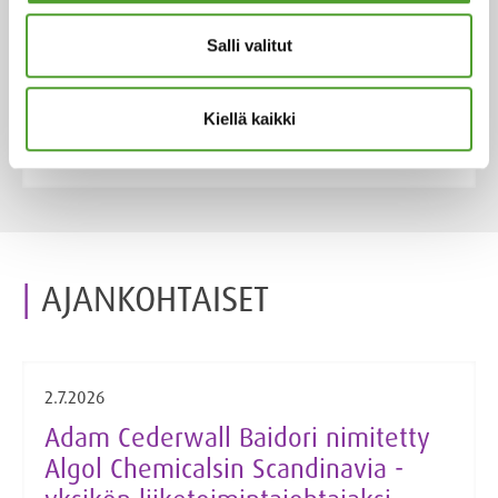
antioksidantit, UV-stabilisaattorit, prosessin apuaineet,
Salli valitut
elastomeerit, hiilivetyhartsit, pigmentit, täyteaineet,
palonestoaineet ja pehmentimet.
Kiellä kaikki
Löydä lisää tuotteita
AJANKOHTAISET
2.7.2026
Adam Cederwall Baidori nimitetty
Algol Chemicalsin Scandinavia -