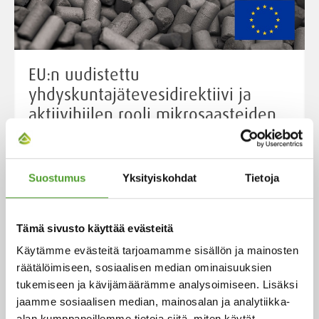
EU:n uudistettu
yhdyskuntajätevesidirektiivi ja
aktiivihiilen rooli mikrosaasteiden
poistossa
Yhdyskuntajätevesi on merkittävä saastelähde, ellei
Suostumus
Yksityiskohdat
Tietoja
sitä kerätä ja käsitellä asianmukaisesti. Se sisältää
usein bakteereja, viruksia, ravinteita ja haitallisia
kemikaaleja – mukaan lukien pieniä, mutta vaarallisia
Tämä sivusto käyttää evästeitä
mikrosaasteita. Jos jätevesi johdetaan
Käytämme evästeitä tarjoamamme sisällön ja mainosten
käsittelemättömänä ympäristöön, se uhkaa ihmisten
räätälöimiseen, sosiaalisen median ominaisuuksien
terveyttä ja vahingoittaa vesistöjä. Aktiivihiilen erittäin
tukemiseen ja kävijämäärämme analysoimiseen. Lisäksi
huokoinen pinta sitoo laajan kirjon mikrosaasteita, ja
jaamme sosiaalisen median, mainosalan ja analytiikka-
se on monipuolinen ja luotettava ratkaisu erilaisten
alan kumppaneillemme tietoja siitä, miten käytät