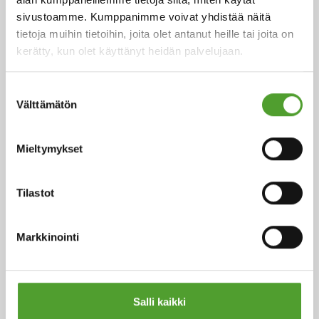
epäpuhtauksien poistamiseen.
sivustoamme. Kumppanimme voivat yhdistää näitä
tietoja muihin tietoihin, joita olet antanut heille tai joita on
Lue koko artikkeli
kerätty, kun olet käyttänyt heidän palvelujaan.
Suostumuksen
Välttämätön
valinta
Mieltymykset
Tilastot
Markkinointi
Muoviteollisuus
Salli kaikki
Laajaan tuotevalikoimaamme kuuluvat muun muassa