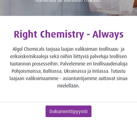
numerolla tai toimialan mukaan.
Right Chemistry - Always
Algol Chemicals tarjoaa laajan valikoiman teollisuus- ja
erikoiskemikaaleja sekä niihin liittyviä palveluja teollisen
tuotannon prosesseihin. Palvelemme eri teollisuudenaloja
Pohjoismaissa, Baltiassa, Ukrainassa ja Intiassa. Tutustu
laajaan valikoimaamme - asiantuntijamme auttavat sinua
mielellään.
Dokumenttipyyntö