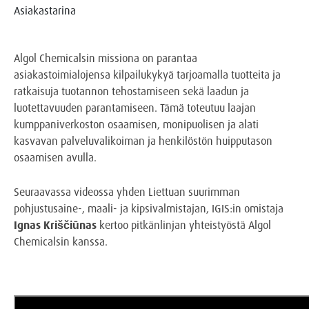
Asiakastarina
Algol Chemicalsin missiona on parantaa
asiakastoimialojensa kilpailukykyä tarjoamalla tuotteita ja
ratkaisuja tuotannon tehostamiseen sekä laadun ja
luotettavuuden parantamiseen. Tämä toteutuu laajan
kumppaniverkoston osaamisen, monipuolisen ja alati
kasvavan palveluvalikoiman ja henkilöstön huipputason
osaamisen avulla.
Seuraavassa videossa yhden Liettuan suurimman
pohjustusaine-, maali- ja kipsivalmistajan, IGIS:in omistaja
Ignas Kriščiūnas
kertoo pitkänlinjan yhteistyöstä Algol
Chemicalsin kanssa.