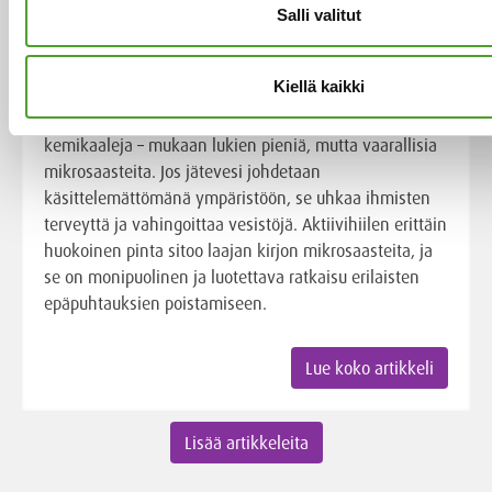
poistossa
Salli valitut
Yhdyskuntajätevesi on merkittävä saastelähde, ellei
Kiellä kaikki
sitä kerätä ja käsitellä asianmukaisesti. Se sisältää
usein bakteereja, viruksia, ravinteita ja haitallisia
kemikaaleja – mukaan lukien pieniä, mutta vaarallisia
mikrosaasteita. Jos jätevesi johdetaan
käsittelemättömänä ympäristöön, se uhkaa ihmisten
terveyttä ja vahingoittaa vesistöjä. Aktiivihiilen erittäin
huokoinen pinta sitoo laajan kirjon mikrosaasteita, ja
se on monipuolinen ja luotettava ratkaisu erilaisten
epäpuhtauksien poistamiseen.
Lue koko artikkeli
Lisää artikkeleita