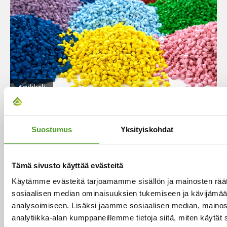
Artikkeli
Algol Chemicals ja Buratec
yhdistävät voimansa
Suostumus
Yksityiskohdat
Algol Chemicals Oy on ostanut Buratec Oy:n
liiketoiminnan. Yrityskauppa, josta osapuolet sopivat
Tämä sivusto käyttää evästeitä
3.10.2025 on saatu päätökseen 17.11.2025. Algol
Käytämme evästeitä tarjoamamme sisällön ja mainosten räät
Chemicals vahvistaa näin ollen asemaansa
sosiaalisen median ominaisuuksien tukemiseen ja kävijäm
merkittävästi muovien väri- ja lisäaineiden,
analysoimiseen. Lisäksi jaamme sosiaalisen median, mainos
kompaundien ja raaka-aineiden markkinoilla
analytiikka-alan kumppaneillemme tietoja siitä, miten käytä
Suomessa ja Baltian alueella.