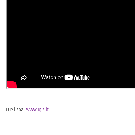
Lue lisää:
www.igis.lt