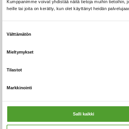
Kumppanimme voivat yhdistää näitä tietoja muihin tietoihin, jo
heille tai joita on kerätty, kun olet käyttänyt heidän palvelujaa
Lue koko artikkeli
Suostumuksen
Välttämätön
valinta
Mieltymykset
Tilastot
Markkinointi
Artikkeli
EU:n uudistettu
Salli kaikki
yhdyskuntajätevesidirektiivi ja
aktiivihiilen rooli mikrosaasteiden