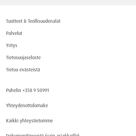
Tuotteet & Teollisuudenalat
Palvelut
Yritys
Tietosuojaseloste
Tietoa evästeistä
Puhelin +358 9 50991
Yhteydenottolomake
Kaikki yhteystietomme
Dokumenttipyyntö
(vain asiakkaille)