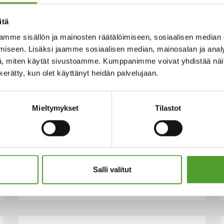
itä
mme sisällön ja mainosten räätälöimiseen, sosiaalisen median
iseen. Lisäksi jaamme sosiaalisen median, mainosalan ja analy
, miten käytät sivustoamme. Kumppanimme voivat yhdistää näitä t
n kerätty, kun olet käyttänyt heidän palvelujaan.
Mieltymykset
Tilastot
18.5.2026
Juha Hietalahti nimitetty Algol
Chemicalsin väliaikaiseksi
hankintajohtajaksi
Salli valitut