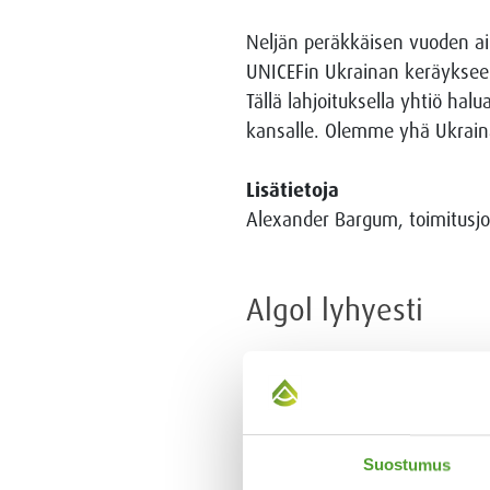
Neljän peräkkäisen vuoden ai
UNICEFin Ukrainan keräykseen
Tällä lahjoituksella yhtiö ha
kansalle. Olemme yhä Ukrain
Lisätietoja
Alexander Bargum, toimitusjo
Algol lyhyesti
Algol on perheyritys ja moni
maahantuovat, myyvät ja valmis
laadukkaita palveluita, kuten 
kunnossapitopalveluja. Raken
Suostumus
500 ammattitaitoista työnte