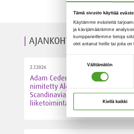
Tämä sivusto käyttää eväste
Käytämme evästeitä tarjoama
ja kävijämäärämme analysoim
kumppaneillemme tietoja siitä
AJANKOHTAISET
olet antanut heille tai joita o
Suostumuksen
Välttämätön
valinta
2.7.2026
Adam Cederwall Baidori
nimitetty Algol Chemicalsin
Scandinavia -yksikön
liiketoimintajohtajaksi
Kiellä kaikki