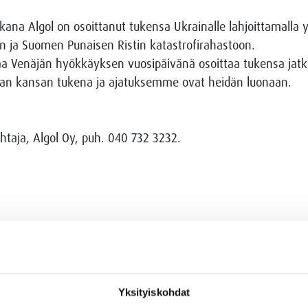
kana Algol on osoittanut tukensa Ukrainalle lahjoittamalla
 ja Suomen Punaisen Ristin katastrofirahastoon.
luaa Venäjän hyökkäyksen vuosipäivänä osoittaa tukensa jatk
an kansan tukena ja ajatuksemme ovat heidän luonaan.
htaja, Algol Oy, puh. 040 732 3232.
alakonserni, jolla on yli 130 vuoden kokemus kansainvälis
tavat tuotteita teollisuudelle ja terveydenhuoltosektorille.
suunnittelua, räätälöityjä toimitusratkaisuja sekä asennus-, 
namme kumppaneillemme menestystä ja vastuullista tulevais
Yksityiskohdat
kijää kymmenessä eri maassa.