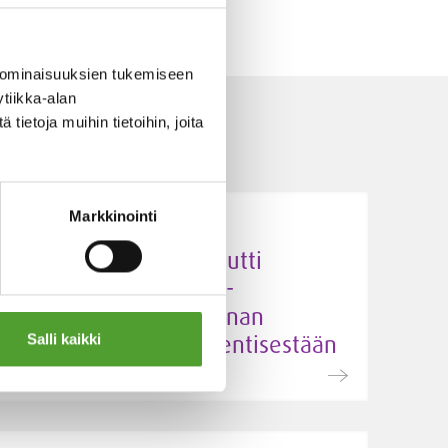
 ominaisuuksien tukemiseen
tiikka-alan
ietoja muihin tietoihin, joita
Markkinointi
5.5.2026
Algol Chemicals saavutti
hopeatason EcoVadis-
arvioinnissa – hankinnan
kestävyys vahvistui entisestään
Salli kaikki