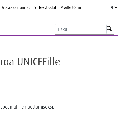
t & asiakastarinat
Yhteystiedot
Meille töihin
FI
roa UNICEFille
n sodan uhrien auttamiseksi.