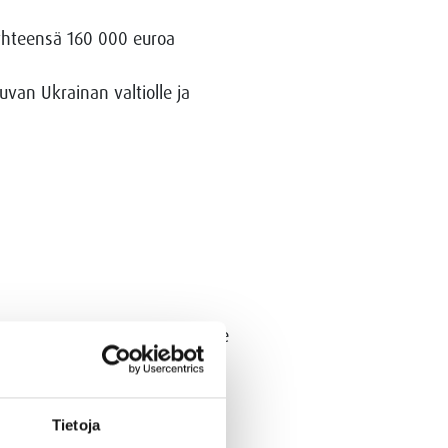
 yhteensä 160 000 euroa
uvan Ukrainan valtiolle ja
estäkaupasta. Konserniyhtiömme
 Lisäksi yhtiöt tarjoavat
huolto- ja
uutta. Algol työllistää lähes
Tietoja