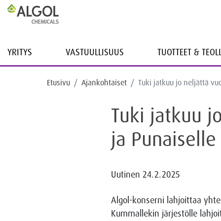
YRITYS
VASTUULLISUUS
TUOTTEET & TEO
Etusivu
Ajankohtaiset
Tuki jatkuu jo neljättä vu
Tuki jatkuu j
ja Punaiselle 
Uutinen
24.2.2025
Algol-konserni lahjoittaa yht
Kummallekin järjestölle lahjo