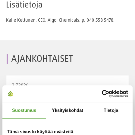
Lisätietoja
Kalle Kettunen, CEO, Algol Chemicals, p. 040 558 5478.
AJANKOHTAISET
2.7.2026
Adam Cederwall Baidori nimitetty
Algol Chemicalsin Scandinavia -
Suostumus
Yksityiskohdat
Tietoja
yksikön liiketoimintajohtajaksi
Tämä sivusto käyttää evästeitä