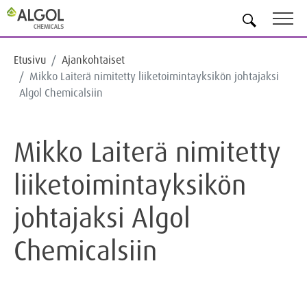
FI
Etusivu
Ajankohtaiset
Mikko Laiterä nimitetty liiketoimintayksikön johtajaksi
Algol Chemicalsiin
Mikko Laiterä nimitetty
liiketoimintayksikön
johtajaksi Algol
Chemicalsiin