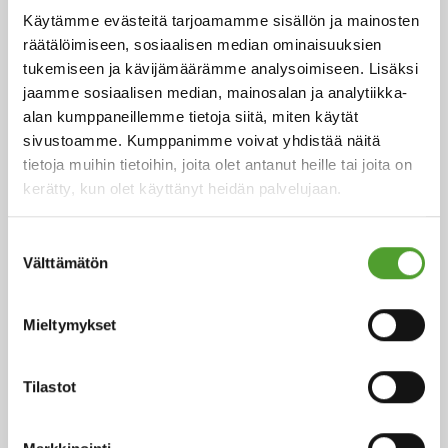
Käytämme evästeitä tarjoamamme sisällön ja mainosten
18.5.2026
räätälöimiseen, sosiaalisen median ominaisuuksien
tukemiseen ja kävijämäärämme analysoimiseen. Lisäksi
Juha Hietalahti nimitetty Algol
jaamme sosiaalisen median, mainosalan ja analytiikka-
Chemicalsin väliaikaiseksi
alan kumppaneillemme tietoja siitä, miten käytät
hankintajohtajaksi
sivustoamme. Kumppanimme voivat yhdistää näitä
tietoja muihin tietoihin, joita olet antanut heille tai joita on
kerätty, kun olet käyttänyt heidän palvelujaan.
Suostumuksen
5.5.2026
Välttämätön
valinta
Algol Chemicals saavutti
hopeatason EcoVadis-arvioinnissa –
Mieltymykset
hankinnan kestävyys vahvistui
entisestään
Tilastot