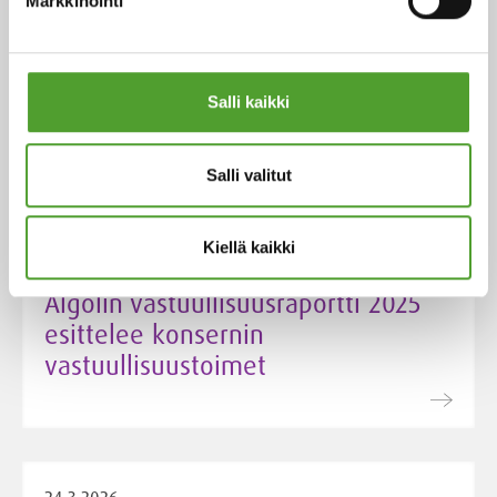
Markkinointi
4.5.2026
Algol Chemicalsista THOR UK:n
Salli kaikki
jakelija Suomessa ja Baltiassa
Salli valitut
Kiellä kaikki
24.3.2026
Algolin vastuullisuusraportti 2025
esittelee konsernin
vastuullisuustoimet