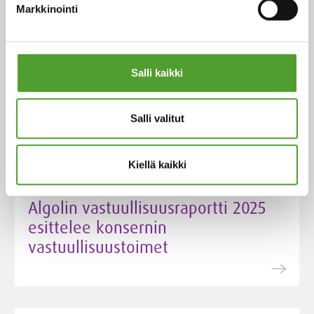
Markkinointi
4.5.2026
Algol Chemicalsista THOR UK:n
Salli kaikki
jakelija Suomessa ja Baltiassa
Salli valitut
Kiellä kaikki
24.3.2026
Algolin vastuullisuusraportti 2025
esittelee konsernin
vastuullisuustoimet