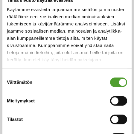
Tämä sivusto käyttää evästeitä
Käytämme evästeitä tarjoamamme sisällön ja mainosten
räätälöimiseen, sosiaalisen median ominaisuuksien
18.5.2026
tukemiseen ja kävijämäärämme analysoimiseen. Lisäksi
Juha Hietalahti nimitetty Algol
jaamme sosiaalisen median, mainosalan ja analytiikka-
Chemicalsin väliaikaiseksi
alan kumppaneillemme tietoja siitä, miten käytät
sivustoamme. Kumppanimme voivat yhdistää näitä
hankintajohtajaksi
tietoja muihin tietoihin, joita olet antanut heille tai joita on
kerätty, kun olet käyttänyt heidän palvelujaan.
Suostumuksen
Välttämätön
5.5.2026
valinta
Algol Chemicals saavutti
Mieltymykset
hopeatason EcoVadis-arvioinnissa –
hankinnan kestävyys vahvistui
entisestään
Tilastot