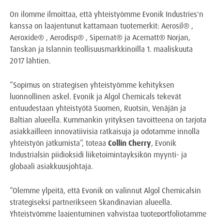
On ilomme ilmoittaa, että yhteistyömme Evonik Industries'n
kanssa on laajentunut kattamaan tuotemerkit: Aerosil® ,
Aeroxide® , Aerodisp® , Sipernat® ja Acematt® Norjan,
Tanskan ja Islannin teollisuusmarkkinoilla 1. maaliskuuta
2017 lähtien.
“Sopimus on strategisen yhteistyömme kehityksen
luonnollinen askel. Evonik ja Algol Chemicals tekevät
entuudestaan yhteistyötä Suomen, Ruotsin, Venäjän ja
Baltian alueella. Kummankin yrityksen tavoitteena on tarjota
asiakkailleen innovatiivisia ratkaisuja ja odotamme innolla
yhteistyön jatkumista”, toteaa
Collin Cherry
, Evonik
Industrialsin piidioksidi liiketoimintayksikön myynti- ja
globaali asiakkuusjohtaja.
“Olemme ylpeitä, että Evonik on valinnut Algol Chemicalsin
strategiseksi partnerikseen Skandinavian alueella.
Yhteistyömme laajentuminen vahvistaa tuoteportfoliotamme