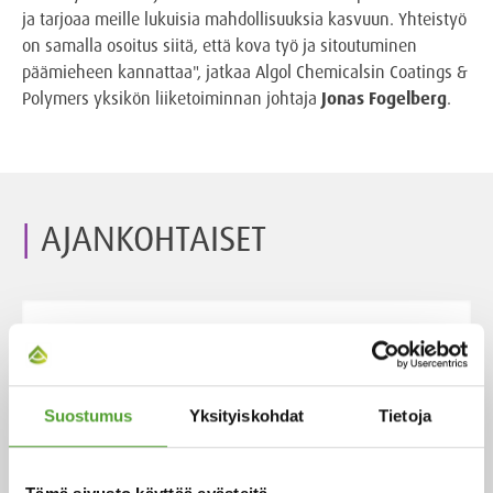
ja tarjoaa meille lukuisia mahdollisuuksia kasvuun. Yhteistyö
on samalla osoitus siitä, että kova työ ja sitoutuminen
päämieheen kannattaa", jatkaa Algol Chemicalsin Coatings &
Polymers yksikön liiketoiminnan johtaja
Jonas Fogelberg
.
AJANKOHTAISET
2.7.2026
Adam Cederwall Baidori nimitetty
Algol Chemicalsin Scandinavia -
Suostumus
Yksityiskohdat
Tietoja
yksikön liiketoimintajohtajaksi