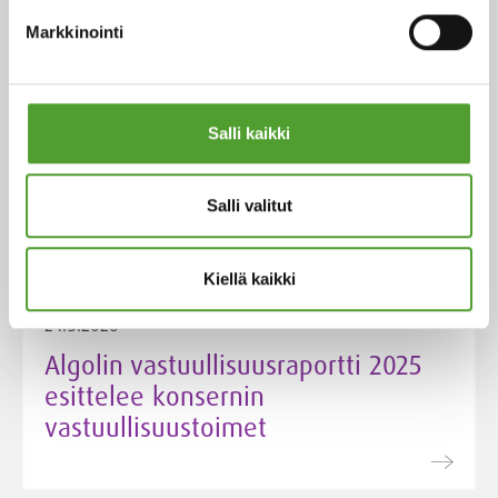
Markkinointi
4.5.2026
Salli kaikki
Algol Chemicalsista THOR UK:n
jakelija Suomessa ja Baltiassa
Salli valitut
Kiellä kaikki
24.3.2026
Algolin vastuullisuusraportti 2025
esittelee konsernin
vastuullisuustoimet