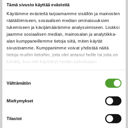
Tämä sivusto käyttää evästeitä
Käytämme evästeitä tarjoamamme sisällön ja mainosten
räätälöimiseen, sosiaalisen median ominaisuuksien
tukemiseen ja kävijämäärämme analysoimiseen. Lisäksi
18.5.2026
jaamme sosiaalisen median, mainosalan ja analytiikka-
Juha Hietalahti nimitetty Algol
alan kumppaneillemme tietoja siitä, miten käytät
Chemicalsin väliaikaiseksi
sivustoamme. Kumppanimme voivat yhdistää näitä
hankintajohtajaksi
tietoja muihin tietoihin, joita olet antanut heille tai joita on
kerätty, kun olet käyttänyt heidän palvelujaan.
Suostumuksen
Välttämätön
valinta
5.5.2026
Algol Chemicals saavutti
Mieltymykset
hopeatason EcoVadis-arvioinnissa –
hankinnan kestävyys vahvistui
Tilastot
entisestään