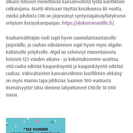
alkaen tehneet merkittävää kansainvälistä työtä konfliktien
ratkaisijana. Martti Ahtisaari täyttää kesäkuussa 80 vuotta,
minkä johdosta CMI on järjestänyt syntymäpäiväyllätyksenä
erityisen keräyskampanjan:
https://alakerromartille.fi/
.
Rauhanvälittäjän rooli sopii hyvin suomalaistaustaiselle
järjestölle, ja rauhan edistäminen sopii hyvin myös Algolin
kaltaiselle yritykselle. Algol on selvinnyt monenlaisesta
kriisistä 123 vuoden aikana – ja kokemuksemme osoittaa,
että rauha edistää kaupankäyntiä ja kaupankäyntiä edistää
rauhaa. Väkivaltaisten kansainvälisten konfliktien ehkäisy
on myös mainio tapa juhlistaa Suomen 100-vuotiasta
itsenäisyyttä! Siksi olemme lahjoittaneet CMI:lle 10 000
euroa.