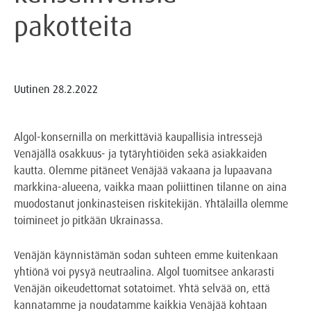
pakotteita
Uutinen
28.2.2022
Algol-konsernilla on merkittäviä kaupallisia intressejä
Venäjällä osakkuus- ja tytäryhtiöiden sekä asiakkaiden
kautta. Olemme pitäneet Venäjää vakaana ja lupaavana
markkina-alueena, vaikka maan poliittinen tilanne on aina
muodostanut jonkinasteisen riskitekijän. Yhtälailla olemme
toimineet jo pitkään Ukrainassa.
Venäjän käynnistämän sodan suhteen emme kuitenkaan
yhtiönä voi pysyä neutraalina. Algol tuomitsee ankarasti
Venäjän oikeudettomat sotatoimet. Yhtä selvää on, että
kannatamme ja noudatamme kaikkia Venäjää kohtaan