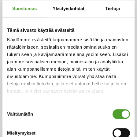
Suostumus
Yksityiskohdat
Tietoja
2.7.2026
Adam Cederwall Baidori nimitetty
Tämä sivusto käyttää evästeitä
Algol Chemicalsin Scandinavia -
Käytämme evästeitä tarjoamamme sisällön ja mainosten
yksikön liiketoimintajohtajaksi
räätälöimiseen, sosiaalisen median ominaisuuksien
tukemiseen ja kävijämäärämme analysoimiseen. Lisäksi
jaamme sosiaalisen median, mainosalan ja analytiikka-
alan kumppaneillemme tietoja siitä, miten käytät
sivustoamme. Kumppanimme voivat yhdistää näitä
18.5.2026
tietoja muihin tietoihin, joita olet antanut heille tai joita on
Juha Hietalahti nimitetty Algol
kerätty, kun olet käyttänyt heidän palvelujaan.
Chemicalsin väliaikaiseksi
hankintajohtajaksi
Suostumuksen
Välttämätön
valinta
Mieltymykset