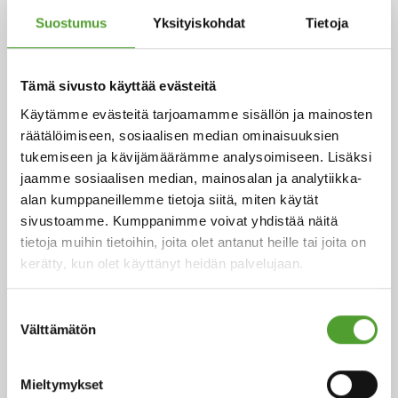
Suostumus
Yksityiskohdat
Tietoja
2.7.2026
Adam Cederwall Baidori nimitetty
Tämä sivusto käyttää evästeitä
Algol Chemicalsin Scandinavia -
Käytämme evästeitä tarjoamamme sisällön ja mainosten
yksikön liiketoimintajohtajaksi
räätälöimiseen, sosiaalisen median ominaisuuksien
tukemiseen ja kävijämäärämme analysoimiseen. Lisäksi
jaamme sosiaalisen median, mainosalan ja analytiikka-
alan kumppaneillemme tietoja siitä, miten käytät
sivustoamme. Kumppanimme voivat yhdistää näitä
18.5.2026
tietoja muihin tietoihin, joita olet antanut heille tai joita on
Juha Hietalahti nimitetty Algol
kerätty, kun olet käyttänyt heidän palvelujaan.
Chemicalsin väliaikaiseksi
hankintajohtajaksi
Suostumuksen
Välttämätön
valinta
Mieltymykset