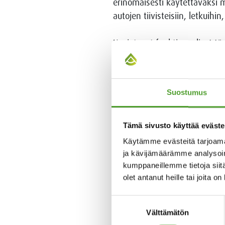
erinomaisesti käytettäväksi m
autojen tiivisteisiin, letkuihin
Uusiutuvat funktionaaliset tä
käytetty RFF-täyteainetta, vä
muovin värjäyspigmentti heija
Suostumus
“Palvellaksemme asiakkaita
tuotevalikoimassamme. UPM:n 
yhteistyötämme merkittävänä
Tämä sivusto käyttää eväste
Käytämme evästeitä tarjoama
ja kävijämäärämme analysoim
Lisätietoja
kumppaneillemme tietoja siitä
olet antanut heille tai joita o
Suostumuksen
Kalle Kettunen, CEO, Algol Ch
Välttämätön
valinta