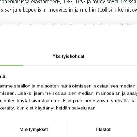
onenlaisissa elastomeeri-, TPE-, TPV- ja muovisovelluksissa
, sisä- ja ulkopuolisiin muoviosiin ja muihin teollisiin kumisov
yteaineet ovat ympäristöystävällisyyden lisäksi kierrätettäv
ri pysyy vakaana kierrätyskerrasta toiseen. Tällaisissa tuo
staa lähi-infrapunasäteilyä (NIR), mikä voidaan tunnistaa l
Yksityiskohdat
mme entistä paremmin olemme kasvattamassa vihreämpien
uusiutuvat funktionaaliset täyteaineet ovat erinomainen 
”, Algol Chemicalsin CEO
Kalle Kettunen
sanoo.
itä
mme sisällön ja mainosten räätälöimiseen, sosiaalisen median
iseen. Lisäksi jaamme sosiaalisen median, mainosalan ja analy
, miten käytät sivustoamme. Kumppanimme voivat yhdistää näitä t
n kerätty, kun olet käyttänyt heidän palvelujaan.
emicals Oy, p. 040 558 5478, kalle.kettunen@algol.com.
Mieltymykset
Tilastot