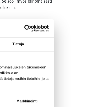
. Se sopii myös erinomaisesti
elluksiin.
iä. Polypropeenissa, jossa on
tteissa käytössä olevan mustan
ajittelussa.
Tietoja
 vaihtoehtojen määrää
esimerkki tästä, ja pidämme
 ominaisuuksien tukemiseen
tiikka-alan
ietoja muihin tietoihin, joita
Markkinointi