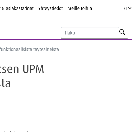
t & asiakastarinat
Yhteystiedot
Meille töihin
FI
unktionaalisista täyteaineista
uksen UPM
sta