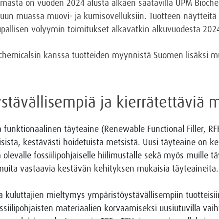
oimasta on vuoden 2024 alusta alkaen saatavilla UPM Bioche
uun muassa muovi- ja kumisovelluksiin. Tuotteen näytteitä 
aupallisen volyymin toimitukset alkavatkin alkuvuodesta 202
chemicalsin kanssa tuotteiden myynnistä Suomen lisäksi m
stävällisempiä ja kierrätettäviä 
funktionaalinen täyteaine (Renewable Functional Filler, RFF)
lisista, kestävästi hoidetuista metsistä. Uusi täyteaine on
levalle fossiilipohjaiselle hiilimustalle sekä myös muille täy
 muita vastaavia kestävän kehityksen mukaisia täyteaineita.
 kuluttajien mieltymys ympäristöystävällisempiin tuotteisii
siilipohjaisten materiaalien korvaamiseksi uusiutuvilla vaih