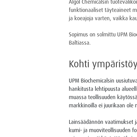
Algol Chemicalsin tuotevalik
funktionaaliset täyteaineet m
ja koeajoja varten, vaikka k
Sopimus on solmittu UPM Bio
Baltiassa.
Kohti ympäristöy
UPM Biochemicalsin uusiutuva 
hankitusta lehtipuusta alueel
muassa teollisuuden käytössä o
markkinoilla ei juurikaan ole
Lainsäädännön vaatimukset ja
kumi- ja muoviteollisuuden fos