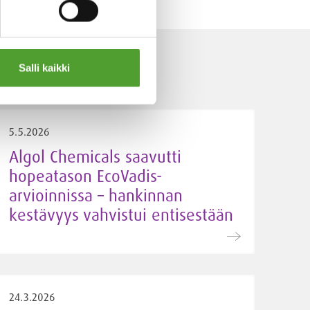
Salli kaikki
5.5.2026
Algol Chemicals saavutti
hopeatason EcoVadis-
arvioinnissa – hankinnan
kestävyys vahvistui entisestään
24.3.2026