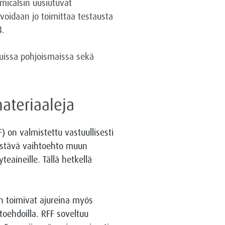
micalsin uusiutuvat
voidaan jo toimittaa testausta
4.
uissa pohjoismaissa sekä
materiaaleja
 on valmistettu vastuullisesti
 kestävä vaihtoehto muun
teaineille. Tällä hetkellä
n toimivat ajureina myös
toehdoilla. RFF soveltuu