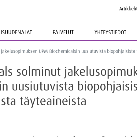
Artikkeli
LLISUUDENALAT
PALVELUT
YHTEYSTIEDOT
 jakelusopimuksen UPM Biochemicalsin uusiutuvista biopohjaisista f
als solminut jakelusopim
n uusiutuvista biopohjaisi
ista täyteaineista