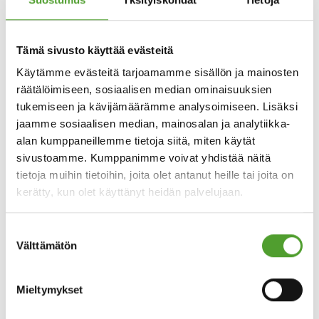
ymmärrystä, rauhanomaista rinnakkaiseloa ja vakautta.
EcoVadis
on maailman johtava vastuullisuusarviointien
Tämä sivusto käyttää evästeitä
tekijä. Sen arviointi perustuu kansainvälisiin kestävän
Käytämme evästeitä tarjoamamme sisällön ja mainosten
kehityksen standardeihin, mukaan lukien Global Reporting
räätälöimiseen, sosiaalisen median ominaisuuksien
Initiative, YK:n Global Compact ja ISO 26000 -standardi.
tukemiseen ja kävijämäärämme analysoimiseen. Lisäksi
EcoVadis pisteyttää yrityksiä ympäristöön, etiikkaan, työ- ja
jaamme sosiaalisen median, mainosalan ja analytiikka-
ihmisoikeuksiin sekä vastuullisiin hankintoihin liittyvien
alan kumppaneillemme tietoja siitä, miten käytät
kriteerien mukaan. EcoVadis-vastuullisuusarviointiin
sivustoamme. Kumppanimme voivat yhdistää näitä
liittymisestä lähtien Algol Chemicals on hyötynyt sen
tietoja muihin tietoihin, joita olet antanut heille tai joita on
suosituksista toimitusketjun vastuullisuuden kehittämisessä.
kerätty, kun olet käyttänyt heidän palvelujaan.
Lisätietoja
Suostumuksen
Välttämätön
valinta
Ida-Kaisa Kemppi, Director, Sustainability & HSEQ, p. +358 40
722 7153
Mieltymykset