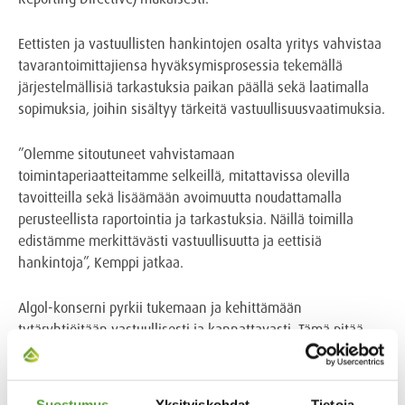
Eettisten ja vastuullisten hankintojen osalta yritys vahvistaa
tavarantoimittajiensa hyväksymisprosessia tekemällä
järjestelmällisiä tarkastuksia paikan päällä sekä laatimalla
sopimuksia, joihin sisältyy tärkeitä vastuullisuusvaatimuksia.
”Olemme sitoutuneet vahvistamaan
toimintaperiaatteitamme selkeillä, mitattavissa olevilla
tavoitteilla sekä lisäämään avoimuutta noudattamalla
perusteellista raportointia ja tarkastuksia. Näillä toimilla
edistämme merkittävästi vastuullisuutta ja eettisiä
hankintoja”, Kemppi jatkaa.
Algol-konserni pyrkii tukemaan ja kehittämään
tytäryhtiöitään vastuullisesti ja kannattavasti. Tämä pitää
sisällään vastuunkannon asiakkaista, tavarantoimittajista,
työntekijöistä ja yhteiskunnasta. Uskomme, että
kansainvälinen kauppa edistää kokonaisvaltaista
Suostumus
Yksityiskohdat
Tietoja