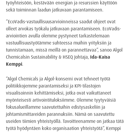
työyhteisöön, kestävään energian ja resurssien käyttöön
sekä toiminnan laadun jatkuvaan parantamiseen.
”EcoVadis-vastuullisuusarvioinneissa saadut ohjeet ovat
olleet arvokas työkalu jatkuvaan parantamiseen. EcoVadis-
arviointien avulla olemme pystyneet tarkastelemaan
vastuullisuustyötämme suhteessa muihin yrityksiin ja
tunnistamaan, missä meillä on parannettavaa”, sanoo Algol
Chemicalsin Sustainability & HSEQ Johtaja,
Ida-Kaisa
Kemppi
.
”Algol Chemicals ja Algol-konserni ovat tehneet työtä
politiikkojemme parantamiseksi ja KPI-tilastojen
visualisoinnin kehittämiseksi, jotka ovat vaikuttaneet
myönteisesti artivointituloksiimme. Olemme tyytyväisiä
fokusalueillamme saavutettuihin edistysaskeliin ja
johtamismittareiden parannuksiin. Nämä on saavutettu
useiden tiimien yhteistyöllä. Tavoitteenamme on jatkaa tätä
työtä hyödyntäen koko organisaation yhteistyötä”, Kemppi