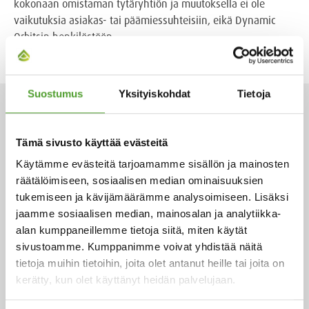
kokonaan omistaman tytäryhtiön ja muutoksella ei ole
vaikutuksia asiakas- tai päämiessuhteisiin, eikä Dynamic
Orbitsin henkilöstöön.
Suostumus
Yksityiskohdat
Tietoja
AJANKOHTAISET
Tämä sivusto käyttää evästeitä
Käytämme evästeitä tarjoamamme sisällön ja mainosten
räätälöimiseen, sosiaalisen median ominaisuuksien
2.7.2026
tukemiseen ja kävijämäärämme analysoimiseen. Lisäksi
Adam Cederwall Baidori nimitetty
jaamme sosiaalisen median, mainosalan ja analytiikka-
Algol Chemicalsin Scandinavia -
alan kumppaneillemme tietoja siitä, miten käytät
yksikön liiketoimintajohtajaksi
sivustoamme. Kumppanimme voivat yhdistää näitä
tietoja muihin tietoihin, joita olet antanut heille tai joita on
kerätty, kun olet käyttänyt heidän palvelujaan.