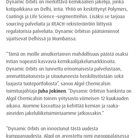
Dynamic Orbits on merkittävä kemikaalien jakelija, jonka
kotipaikkana on Delhi, Intia. Yhtiö on keskittynyt Polymers,
Coatings ja Life Science –segmentteihin. Lisäksi se tarjoaa
sourcing-palveluita ja REACH-rekisteröintiin liittyviä
regulatorisia palveluita. Dynamic Orbitsin päätoiminnot
sijaitsevat Delhissä ja Mumbaissa.
”Tämä on meille ainutkertainen mahdollisuus päästä osaksi
Intian nopeasti kasvavia kemikaalijakelumarkkinoita.
Dynamic Orbits on tunnettu erinomaisesta palvelustaan,
ammattitaitoisesta ja sitoutuneesta henkilöstöstään sekä
laajasta tuoteportfoliosta”, sanoo Algol Chemicalsin
toimitusjohtaja
Juha Jokinen
. ”Dynamic Orbitsin hankinta on
Algol Chemicalsin toinen yritysosto viimeisen 12 kuukauden
aikana. Aiomme kasvattaa ja kehittää kemian ja raaka-
aineiden jakeluliiketoimintaamme jatkossakin.”
”Dynamic Orbits on innostunut tästä uudesta
kumppanuudesta. Algol on arvostettu nimi eurooppalaisessa