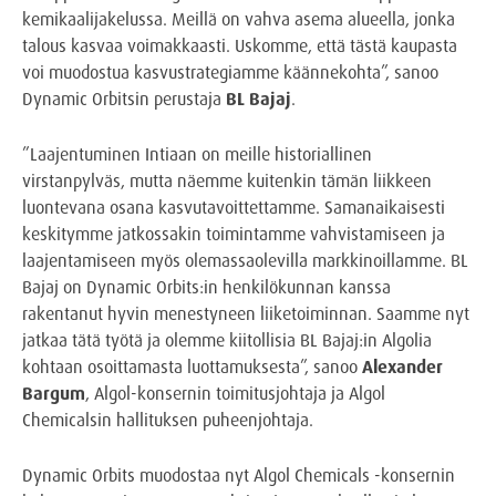
kemikaalijakelussa. Meillä on vahva asema alueella, jonka
talous kasvaa voimakkaasti. Uskomme, että tästä kaupasta
voi muodostua kasvustrategiamme käännekohta”, sanoo
Dynamic Orbitsin perustaja
BL Bajaj
.
”Laajentuminen Intiaan on meille historiallinen
virstanpylväs, mutta näemme kuitenkin tämän liikkeen
luontevana osana kasvutavoittettamme. Samanaikaisesti
keskitymme jatkossakin toimintamme vahvistamiseen ja
laajentamiseen myös olemassaolevilla markkinoillamme. BL
Bajaj on Dynamic Orbits:in henkilökunnan kanssa
rakentanut hyvin menestyneen liiketoiminnan. Saamme nyt
jatkaa tätä työtä ja olemme kiitollisia BL Bajaj:in Algolia
kohtaan osoittamasta luottamuksesta”, sanoo
Alexander
Bargum
, Algol-konsernin toimitusjohtaja ja Algol
Chemicalsin hallituksen puheenjohtaja.
Dynamic Orbits muodostaa nyt Algol Chemicals -konsernin