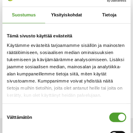
Maailmanlaajuisten kumppanien Reach-rekisteröidyt
tuotteet toimitetaan asiakkaille paikallisista varastoista.
Suostumus
Yksityiskohdat
Tietoja
Yhtiö tarjoaa palveluja yli 3 000 teollisuusyritykselle
Suomessa, Skandinaviassa, Baltiassa, Ukrainassa ja Intiassa.
Yhtiö kuuluu Algol-konserniin.
Tämä sivusto käyttää evästeitä
Käytämme evästeitä tarjoamamme sisällön ja mainosten
räätälöimiseen, sosiaalisen median ominaisuuksien
Buratec lyhyesti
tukemiseen ja kävijämäärämme analysoimiseen. Lisäksi
jaamme sosiaalisen median, mainosalan ja analytiikka-
Buratec Oy on muovin väri- ja lisäaineisiin sekä
alan kumppaneillemme tietoja siitä, miten käytät
kompaundeihin ja raaka-aineisiin erikoistunut myyntiyritys,
sivustoamme. Kumppanimme voivat yhdistää näitä
joka on perustettu vuonna 1991. Toimintamme ytimessä ovat
tietoja muihin tietoihin, joita olet antanut heille tai joita on
luotettavuus, nopeus joustavuus ja täsmällisyys.
kerätty, kun olet käyttänyt heidän palvelujaan.
Suostumuksen
Välttämätön
valinta