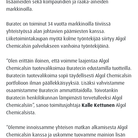
lisäaineiden sekä kompaundien ja raaka-aineiden
markkinoilla.
Buratec on toiminut 34 vuotta markkinoilla tiiviissä
yhteistyössä alan johtavien päämiesten kanssa.
Liiketoimintakaupan myötä kolme työntekijää siirtyy Algol
Chemicalsin palvelukseen vanhoina työntekijöinä.
“Olen erittäin iloinen, että voimme laajentaa Algol
Chemicalsin tuotevalikoimaa Buratecin edustamilla tuotteilla.
Buratecin tuotevalikoima sopii täydellisesti Algol Chemicalsin
portfolioon ilman päällekkäisyyksiä. Lisäksi vahvistamme
osaamistamme Buratecin ammattitaidolla. Toivotankin
Buratecin henkilökunnan lämpimästi tervetulleeksi Algol
Chemicalsiin”, sanoo toimitusjohtaja
Kalle Kettunen
Algol
Chemicalsista.
“Olemme innoissamme yhteisen matkan alkamisesta Algol
Chemicalsin kanssa ja uskomme tuovamme mainion lisän