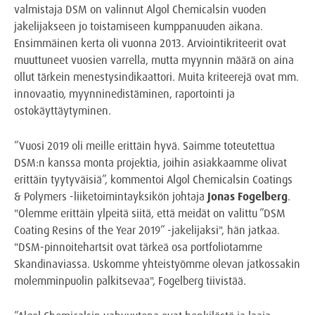
valmistaja DSM on valinnut Algol Chemicalsin vuoden
jakelijakseen jo toistamiseen kumppanuuden aikana.
Ensimmäinen kerta oli vuonna 2013. Arviointikriteerit ovat
muuttuneet vuosien varrella, mutta myynnin määrä on aina
ollut tärkein menestysindikaattori. Muita kriteerejä ovat mm.
innovaatio, myynninedistäminen, raportointi ja
ostokäyttäytyminen.
”Vuosi 2019 oli meille erittäin hyvä. Saimme toteutettua
DSM:n kanssa monta projektia, joihin asiakkaamme olivat
erittäin tyytyväisiä”, kommentoi Algol Chemicalsin Coatings
& Polymers -liiketoimintayksikön johtaja
Jonas Fogelberg
.
"Olemme erittäin ylpeitä siitä, että meidät on valittu ”DSM
Coating Resins of the Year 2019” -jakelijaksi", hän jatkaa.
"DSM-pinnoitehartsit ovat tärkeä osa portfoliotamme
Skandinaviassa. Uskomme yhteistyömme olevan jatkossakin
molemminpuolin palkitsevaa", Fogelberg tiivistää.