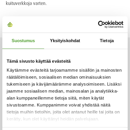
kuituverkkoja varten.
Suostumus
Yksityiskohdat
Tietoja
AJANKOHTAISET
Tämä sivusto käyttää evästeitä
Käytämme evästeitä tarjoamamme sisällön ja mainosten
räätälöimiseen, sosiaalisen median ominaisuuksien
2.7.2026
tukemiseen ja kävijämäärämme analysoimiseen. Lisäksi
Adam Cederwall Baidori nimitetty
jaamme sosiaalisen median, mainosalan ja analytiikka-
Algol Chemicalsin Scandinavia -
alan kumppaneillemme tietoja siitä, miten käytät
sivustoamme. Kumppanimme voivat yhdistää näitä
yksikön liiketoimintajohtajaksi
tietoja muihin tietoihin, joita olet antanut heille tai joita on
kerätty, kun olet käyttänyt heidän palvelujaan.