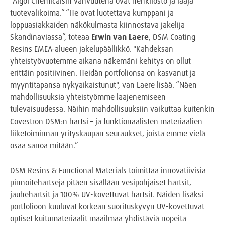
”Algol Chemicalsin vahvuutena ovat henkilöstö ja laaja
tuotevalikoima.” “He ovat luotettava kumppani ja
loppuasiakkaiden näkökulmasta kiinnostava jakelija
Skandinaviassa”, toteaa
Erwin van Laere
, DSM Coating
Resins EMEA-alueen jakelupäällikkö. "Kahdeksan
yhteistyövuotemme aikana näkemäni kehitys on ollut
erittäin positiivinen. Heidän portfolionsa on kasvanut ja
myyntitapansa nykyaikaistunut", van Laere lisää. “Näen
mahdollisuuksia yhteistyömme laajenemiseen
tulevaisuudessa. Näihin mahdollisuuksiin vaikuttaa kuitenkin
Covestron DSM:n hartsi – ja funktionaalisten materiaalien
liiketoiminnan yrityskaupan seuraukset, joista emme vielä
osaa sanoa mitään.”
DSM Resins & Functional Materials toimittaa innovatiivisia
pinnoitehartseja pitäen sisällään vesipohjaiset hartsit,
jauhehartsit ja 100% UV-kovettuvat hartsit. Näiden lisäksi
portfolioon kuuluvat korkean suorituskyvyn UV-kovettuvat
optiset kuitumateriaalit maailmaa yhdistäviä nopeita