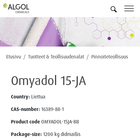
FI
Etusivu
Tuotteet & Teollisuudenalat
Pinnoiteteollisuus
Omyadol 15-JA
Country:
Liettua
CAS-number:
16389-88-1
Product code
OMYADOL-15JA-BB
Package-size:
1200 kg didmaišis