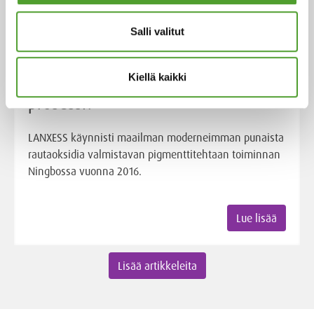
Salli valitut
Artikkeli
Kiellä kaikki
Mikä on LANXESSin Ningbo Red–
prosessi?
LANXESS käynnisti maailman moderneimman punaista
rautaoksidia valmistavan pigmenttitehtaan toiminnan
Ningbossa vuonna 2016.
Lue lisää
Lisää artikkeleita