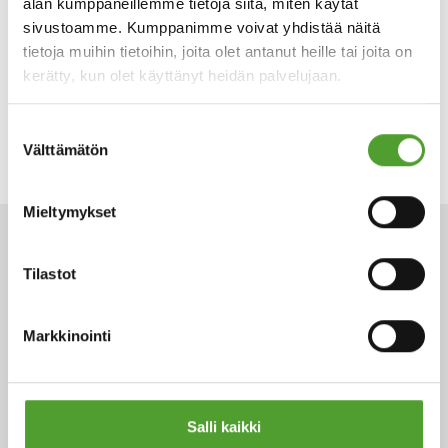
alan kumppaneillemme tietoja siitä, miten käytät
sivustoamme. Kumppanimme voivat yhdistää näitä
tietoja muihin tietoihin, joita olet antanut heille tai joita on
kerätty, kun olet käyttänyt heidän palvelujaan.
Suostumuksen
Välttämätön
valinta
Mieltymykset
ARTIKKELIT
Tilastot
Markkinointi
Salli kaikki