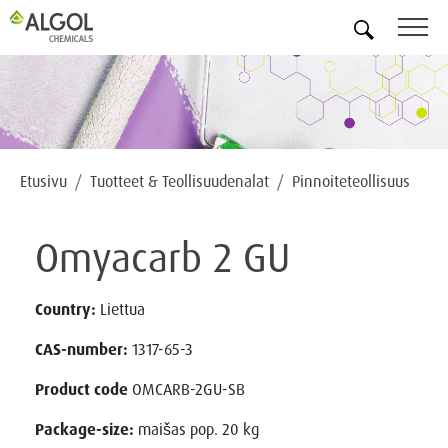
FI
Etusivu
Tuotteet & Teollisuudenalat
Pinnoiteteollisuus
Omyacarb 2 GU
Country:
Liettua
CAS-number:
1317-65-3
Product code
OMCARB-2GU-SB
Package-size:
maišas pop. 20 kg