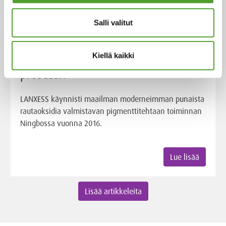
Salli valitut
Artikkeli
Kiellä kaikki
Mikä on LANXESSin Ningbo Red–
prosessi?
LANXESS käynnisti maailman moderneimman punaista
rautaoksidia valmistavan pigmenttitehtaan toiminnan
Ningbossa vuonna 2016.
Lue lisää
Lisää artikkeleita