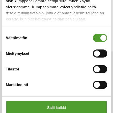
alan kumppaneillemme tietoja siitä, miten käytät
sivustoamme. Kumppanimme voivat yhdistää näitä
tietoja muihin tietoihin, joita olet antanut heille tai joita on
kerätty, kun olet käyttänyt heidän palvelujaan.
Suostumuksen
Välttämätön
valinta
Mieltymykset
ARTIKKELIT
Tilastot
Markkinointi
Salli kaikki