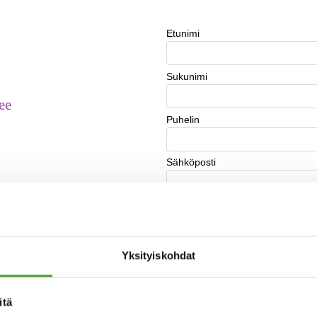
.ee
Yksityiskohdat
itä