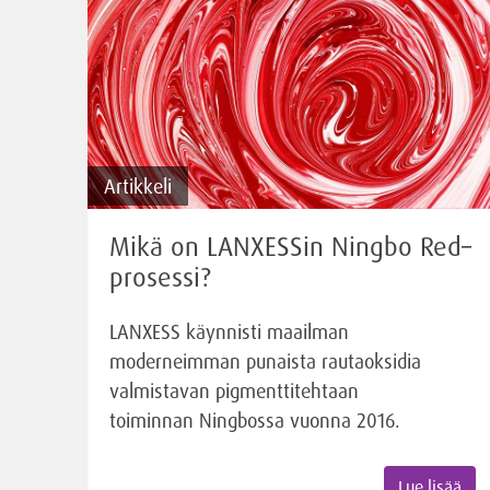
Artikkeli
Mikä on LANXESSin Ningbo Red–
prosessi?
LANXESS käynnisti maailman
moderneimman punaista rautaoksidia
valmistavan pigmenttitehtaan
toiminnan Ningbossa vuonna 2016.
Lue lisää