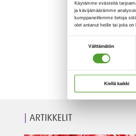
Käytämme evästeitä tarjoama
ja kävijämäärämme analysoim
kumppaneillemme tietoja siitä
olet antanut heille tai joita o
Suostumuksen
Välttämätön
valinta
Kiellä kaikki
ARTIKKELIT