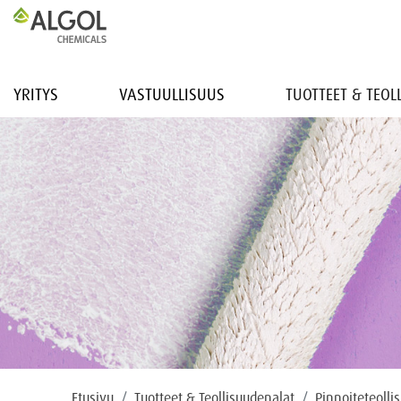
YRITYS
VASTUULLISUUS
TUOTTEET & TEO
Etusivu
Tuotteet & Teollisuudenalat
Pinnoiteteolli