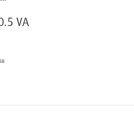
-0.5 VA
SB