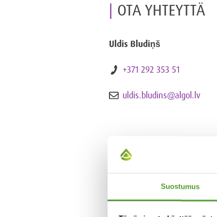
OTA YHTEYTTÄ
Uldis Bludiņš
+371 292 353 51
uldis.bludins@algol.lv
Suostumus