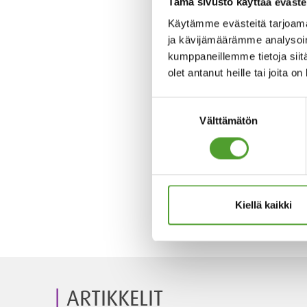
Tämä sivusto käyttää eväste
Käytämme evästeitä tarjoama
ja kävijämäärämme analysoim
kumppaneillemme tietoja siitä
olet antanut heille tai joita o
Suostumuksen
Välttämätön
valinta
Kiellä kaikki
ARTIKKELIT