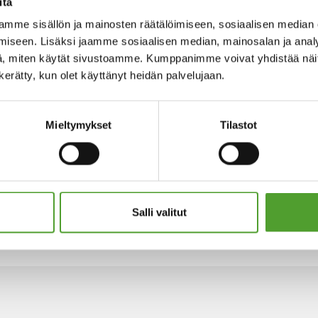
itä
mme sisällön ja mainosten räätälöimiseen, sosiaalisen median
iseen. Lisäksi jaamme sosiaalisen median, mainosalan ja analy
, miten käytät sivustoamme. Kumppanimme voivat yhdistää näitä t
n kerätty, kun olet käyttänyt heidän palvelujaan.
Mieltymykset
Tilastot
Salli valitut