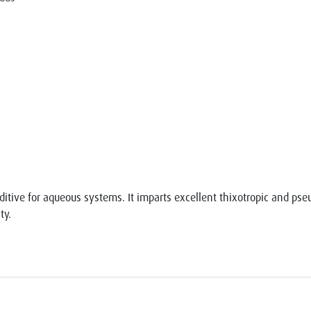
itive for aqueous systems. It imparts excellent thixotropic and pseu
ty.