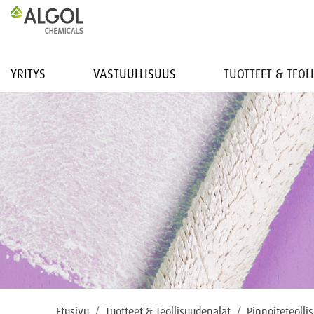
YRITYS
VASTUULLISUUS
TUOTTEET & TEO
Etusivu
Tuotteet & Teollisuudenalat
Pinnoiteteolli