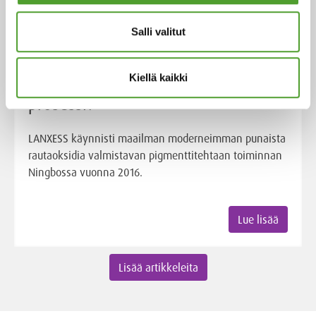
Salli valitut
Artikkeli
Kiellä kaikki
Mikä on LANXESSin Ningbo Red–
prosessi?
LANXESS käynnisti maailman moderneimman punaista
rautaoksidia valmistavan pigmenttitehtaan toiminnan
Ningbossa vuonna 2016.
Lue lisää
Lisää artikkeleita