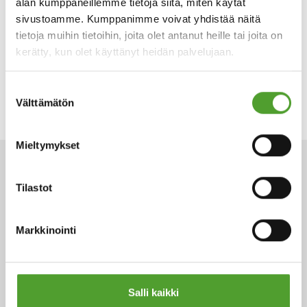
alan kumppaneillemme tietoja siitä, miten käytät
sivustoamme. Kumppanimme voivat yhdistää näitä
tietoja muihin tietoihin, joita olet antanut heille tai joita on
kerätty, kun olet käyttänyt heidän palvelujaan.
Suostumuksen
Välttämätön
valinta
Mieltymykset
ARTIKKELIT
Tilastot
Markkinointi
Salli kaikki