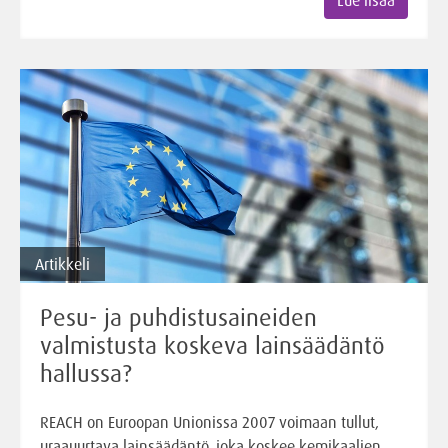
Artikkeli
Pesu- ja puhdistusaineiden
valmistusta koskeva lainsäädäntö
hallussa?
REACH on Euroopan Unionissa 2007 voimaan tullut,
uraauurtava lainsäädäntö, joka koskee kemikaalien