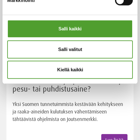
Markkinointi
Salli kaikki
Salli valitut
Artikkeli
Kiellä kaikki
Suunnitelmissa ympäristömerkitty
pesu- tai puhdistusaine?
Yksi Suomen tunnetuimmista kestävään kehitykseen
ja raaka-aineiden kulutuksen vähentämiseen
tähtäävistä ohjelmista on Joutsenmerkki.
Lue lisää