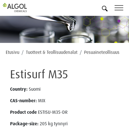
FI
Etusivu
Tuotteet & Teollisuudenalat
Pesuaineteollisuus
Estisurf M35
Country:
Suomi
CAS-number:
MIX
Product code
ESTISU-M35-DR
Package-size:
205 kg tynnyri