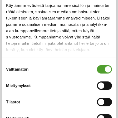
Käytämme evästeitä tarjoamamme sisällön ja mainosten
räätälöimiseen, sosiaalisen median ominaisuuksien
tukemiseen ja kävijämäärämme analysoimiseen. Lisäksi
jaamme sosiaalisen median, mainosalan ja analytiikka-
Artikkeli
alan kumppaneillemme tietoja siitä, miten käytät
sivustoamme. Kumppanimme voivat yhdistää näitä
Mitä pesu- ja
tietoja muihin tietoihin, joita olet antanut heille tai joita on
kerätty, kun olet käyttänyt heidän palvelujaan.
puhdistusaineteollisuudelle kuuluu
tänään?
Suostumuksen
Välttämätön
valinta
Mieltymykset
Lue lisää
Tilastot