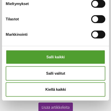
Mieltymykset
Tilastot
Artikkeli
Markkinointi
Miten hävikkiä voidaan hallita
metallinkäsittelyalalla?
Salli kaikki
Metallin pintakäsittelyalalla käytetään monia erilaisia
kemikaaleja, mutta vain pieni osa kemikaaleista siirtyy
Salli valitut
valmiiseen tuotteeseen.
Kiellä kaikki
Lue lisää
Lisää artikkeleita