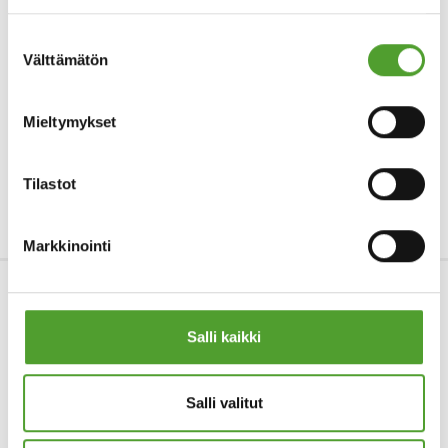
Suostumuksen
Välttämätön
valinta
Mieltymykset
Tilastot
Markkinointi
Tuotteet & Teollisuudenalat
Salli kaikki
Palvelut
Yritys
Salli valitut
Tietosuojaseloste