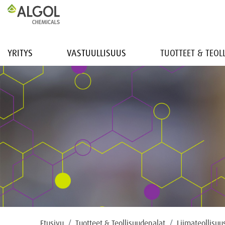
YRITYS
VASTUULLISUUS
TUOTTEET & TEO
Etusivu
Tuotteet & Teollisuudenalat
Liimateollisuu