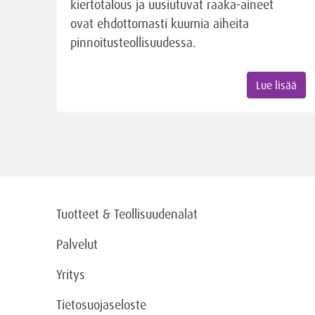
kiertotalous ja uusiutuvat raaka-aineet
ovat ehdottomasti kuumia aiheita
pinnoitusteollisuudessa.
Lue lisää
Tuotteet & Teollisuudenalat
Palvelut
Yritys
Tietosuojaseloste