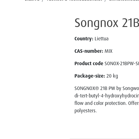
Songnox 21
Country:
Liettua
CAS-number:
MIX
Product code
SONOX-21BPW-S
Package-size:
20 kg
SONGNOX® 21B PW by Songwon is 
di-tert-butyl-4-hydroxyhydroci
flow and color protection. Off
polyesters.