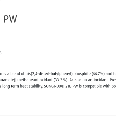
B PW
B
a blend of tris(2,4-di-tert-butylphenyl) phosphite (66.7%) and t
nnamate)] methaneantioxidant (33.3%). Acts as an antioxidant. Pro
ers long term heat stability. SONGNOX® 21B PW is compatible with p