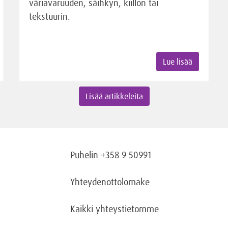
väriavaruuden, säihkyn, kiillon tai
tekstuurin.
Lue lisää
Lisää artikkeleita
Puhelin +358 9 50991
Yhteydenottolomake
Kaikki yhteystietomme