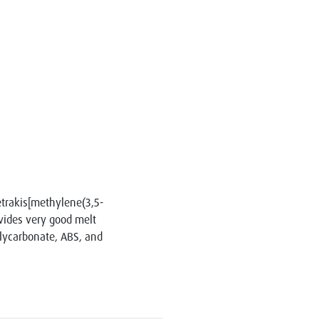
etrakis[methylene(3,5-
vides very good melt
olycarbonate, ABS, and