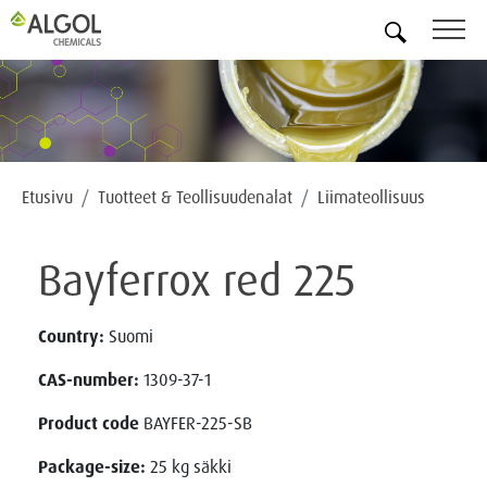
FI
Etusivu
Tuotteet & Teollisuudenalat
Liimateollisuus
Bayferrox red 225
Country:
Suomi
CAS-number:
1309-37-1
Product code
BAYFER-225-SB
Package-size:
25 kg säkki