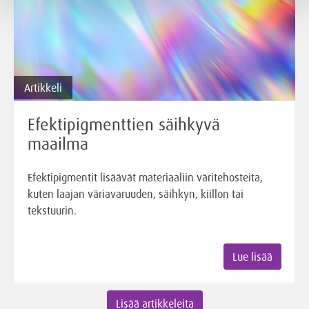
Artikkeli
Efektipigmenttien säihkyvä
maailma
Efektipigmentit lisäävät materiaaliin väritehosteita,
kuten laajan väriavaruuden, säihkyn, kiillon tai
tekstuurin.
Lue lisää
Lisää artikkeleita