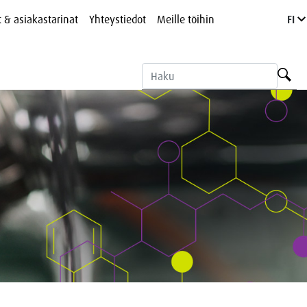
t & asiakastarinat
Yhteystiedot
Meille töihin
FI