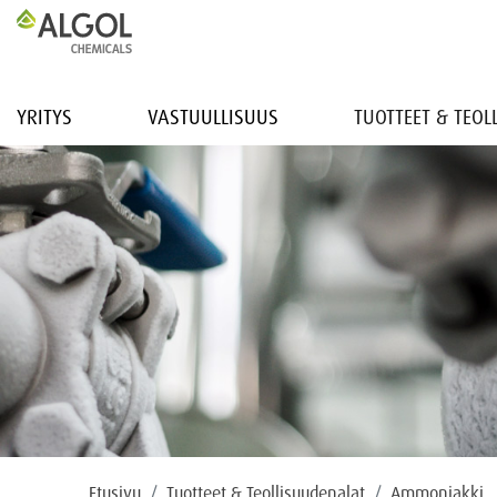
YRITYS
VASTUULLISUUS
TUOTTEET & TEO
Etusivu
Tuotteet & Teollisuudenalat
Ammoniakki