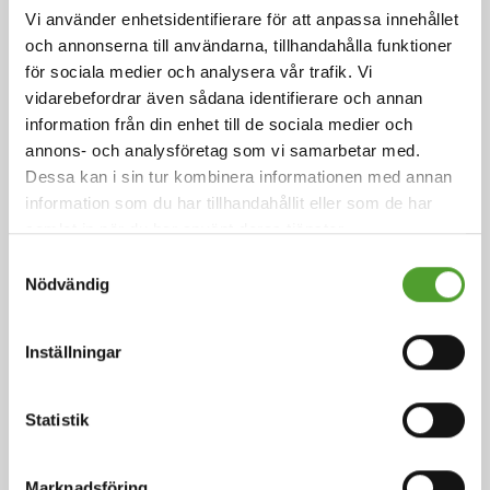
Vi använder enhetsidentifierare för att anpassa innehållet
och annonserna till användarna, tillhandahålla funktioner
för sociala medier och analysera vår trafik. Vi
vidarebefordrar även sådana identifierare och annan
information från din enhet till de sociala medier och
annons- och analysföretag som vi samarbetar med.
Dessa kan i sin tur kombinera informationen med annan
Artikel
information som du har tillhandahållit eller som de har
samlat in när du har använt deras tjänster.
Smakens ingredienser
Samtyckesval
Nödvändig
Arom är sinnesintrycket av mat eller annan substans
Inställningar
och bestäms främst av de kemiska sinnena
smaksinnet och luktsinnet.
Statistik
Läs mer
Marknadsföring